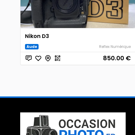
Nikon D3
Aude
Reflex Numérique
850.00
€