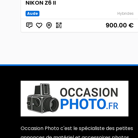
NIKON Z6 II
Aude
Hybrides
900.00
€
Occasion Photo c'est le spécialiste des petites
annonces de matériel et accessoires photos