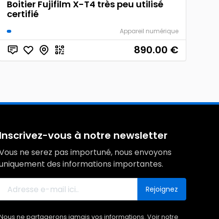
Boitier Fujifilm X-T4 très peu utilisé
certifié
Appareil numérique
890.00
€
Inscrivez-vous à notre newsletter
Vous ne serez pas importuné, nous envoyons
uniquement des informations importantes.
Rejoignez
Nous ne partagerons jamais vos informations. Voir notre