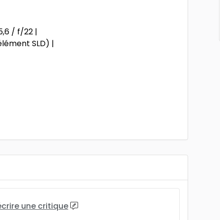
6 / f/22 |
 élément SLD) |
écrire une critique