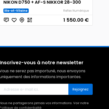
NIKON D750 + AF-S NIKKOR 28-300
Ille-et-Vilaine
Reflex Numérique
1 550.00
€
Inscrivez-vous à notre newsletter
Vous ne serez pas importuné, nous envoyons
uniquement des informations importantes.
Rejoignez
Nous ne partagerons jamais vos informations. Voir notre
Politique de confidentialité