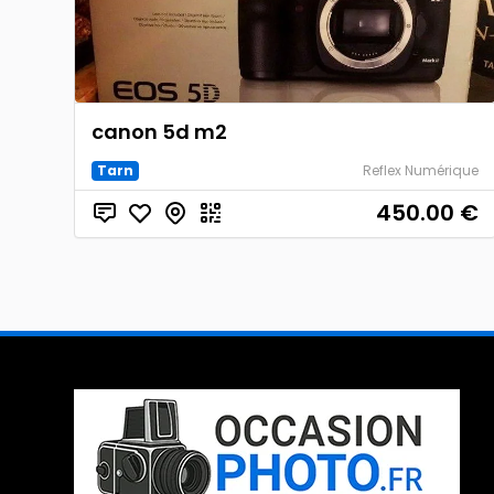
canon 5d m2
Tarn
Reflex Numérique
450.00
€